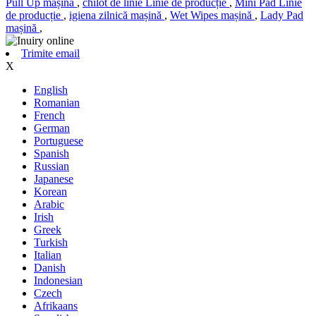
Pull Up mașină
,
chilot de linie Linie de producție
,
Mini Pad Linie
de producție
,
igiena zilnică mașină
,
Wet Wipes mașină
,
Lady Pad
mașină
,
Trimite email
X
English
Romanian
French
German
Portuguese
Spanish
Russian
Japanese
Korean
Arabic
Irish
Greek
Turkish
Italian
Danish
Indonesian
Czech
Afrikaans