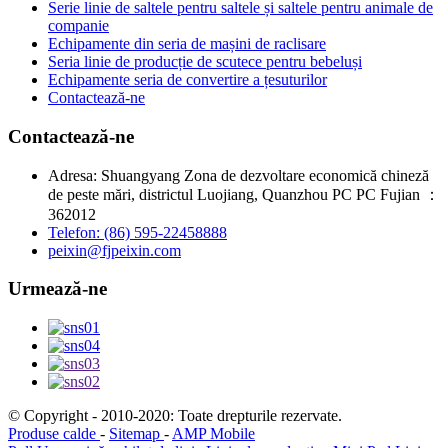
Serie linie de saltele pentru saltele și saltele pentru animale de
companie
Echipamente din seria de mașini de raclisare
Seria linie de producție de scutece pentru bebeluși
Echipamente seria de convertire a țesuturilor
Contactează-ne
Contactează-ne
Adresa: Shuangyang Zona de dezvoltare economică chineză
de peste mări, districtul Luojiang, Quanzhou PC PC Fujian ：
362012
Telefon: (86) 595-22458888
peixin@fjpeixin.com
Urmează-ne
© Copyright - 2010-2020: Toate drepturile rezervate.
Produse calde
-
Sitemap
-
AMP Mobile