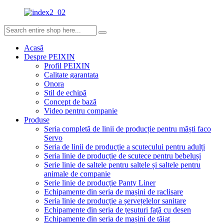
Acasă
Despre PEIXIN
Profil PEIXIN
Calitate garantata
Onora
Stil de echipă
Concept de bază
Video pentru companie
Produse
Seria completă de linii de producție pentru măști faco
Servo
Seria de linii de producție a scutecului pentru adulți
Seria linie de producție de scutece pentru bebeluși
Serie linie de saltele pentru saltele și saltele pentru
animale de companie
Serie linie de producție Panty Liner
Echipamente din seria de mașini de raclisare
Seria linie de producție a șervețelelor sanitare
Echipamente din seria de țesuturi față cu desen
Echipamente din seria de mașini de tăiat